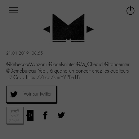
Afficher
Panneau de gestion des cookies
Labo
Connex
-
le
M-
menu
Aller
au
menu
21.01.2019 - 08:55
Aller
au
@RebeccaManzoni @JocelynInter @M_Chedid @franceinter
contenu
@3emebureau Yep , à quand un concert chez les auditeurs
Aller
..? Cc… https://t.co/smrYY2Fe1B
à
la
Voir sur twitter
recherche
0