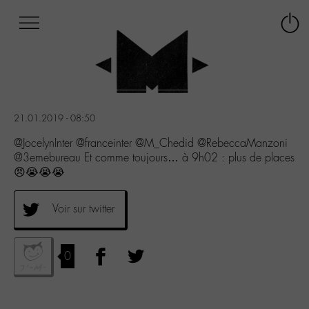
Afficher
Panneau de gestion des cookies
Labo
Connex
-
le
M-
menu
Aller
au
menu
21.01.2019 - 08:50
Aller
au
@JocelynInter @franceinter @M_Chedid @RebeccaManzoni
contenu
@3emebureau Et comme toujours… à 9h02 : plus de places
Aller
😠😭😭😭
à
la
Voir sur twitter
recherche
0