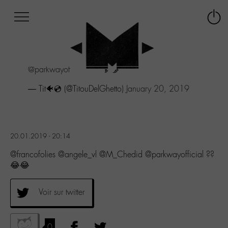
Afficher
Panneau de gestion des cookies
Labo
Connex
-
le
M-
menu
Aller
@parkwayofficial
?? 😂😂
au
menu
— Tit🐠💿 (@TitouDelGhetto)
January 20, 2019
Aller
au
contenu
Aller
à
20.01.2019 - 20:14
la
@francofolies @angele_vl @M_Chedid @parkwayofficial ??
recherche
😂😂
Voir sur twitter
0