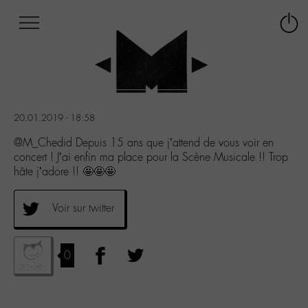
Afficher
Panneau de gestion des cookies
Labo
Connex
-
le
M-
menu
Aller
au
menu
20.01.2019 - 18:58
Aller
au
@M_Chedid Depuis 15 ans que j’attend de vous voir en
contenu
concert ! J’ai enfin ma place pour la Scène Musicale !! Trop
Aller
hâte j’adore !! 🤩🤩🤩
à
la
Voir sur twitter
recherche
0