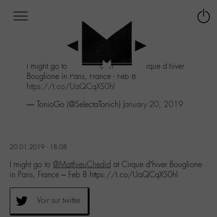
Afficher
Panneau de gestion des cookies
Labo
Connex
-
le
M-
menu
Aller
I might go to
@MatthieuChedid
at Cirque d'hiver
au
Bouglione in Paris, France - Feb 8
menu
https://t.co/UaQCqXS0hl
Aller
au
— TonioGo (@SelectaTonich)
January 20, 2019
contenu
Aller
à
la
20.01.2019 - 18:08
recherche
I might go to
@MatthieuChedid
at Cirque d’hiver Bouglione
in Paris, France – Feb 8 https://t.co/UaQCqXS0hl
Voir sur twitter