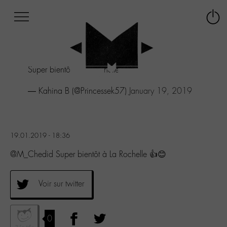
Afficher
Panneau de gestion des cookies
Labo
Connex
-
le
M-
menu
Aller
Super bientôt à La Rochelle 👍😊
au
menu
— Kahina B (@Princessek57)
January 19, 2019
Aller
au
contenu
Aller
à
19.01.2019 - 18:36
la
@M_Chedid Super bientôt à La Rochelle 👍😊
recherche
Voir sur twitter
0