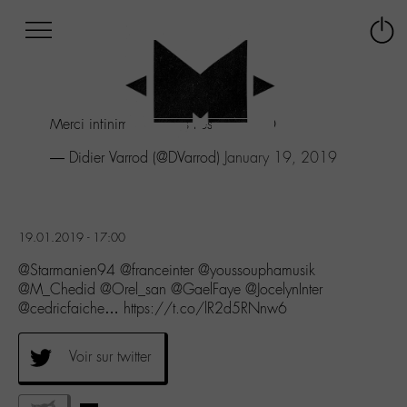
Afficher
Panneau de gestion des cookies
Labo
Connex
-
le
M-
menu
Aller
Merci infiniment 🙏 très très touché 😘
au
menu
— Didier Varrod (@DVarrod)
January 19, 2019
Aller
au
contenu
Aller
19.01.2019 - 17:00
à
la
@Starmanien94 @franceinter @youssouphamusik
recherche
@M_Chedid @Orel_san @GaelFaye @JocelynInter
@cedricfaiche… https://t.co/lR2d5RNnw6
Voir sur twitter