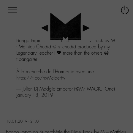
Afficher
Panneau de gestion des cookies
Labo
Connex
-
le
M-
menu
Aller
Bongo Impro on Superchérie the New Track by M
au
- Mathieu Chedid
@m_chedid
produced by my
menu
Legendary Teacher I 💖 more than the others 😁
Aller
t.bangalter
au
contenu
À la recherche de l'Harmonie avec une…
Aller
https://t.co/nxMcIaerPv
à
la
— Julien DJ Madgic Emperor (@Mr_MAGIC_One)
recherche
January 18, 2019
18.01.2019 - 21:01
Bongo Impro on Superchérie the New Track by M – Mathieu