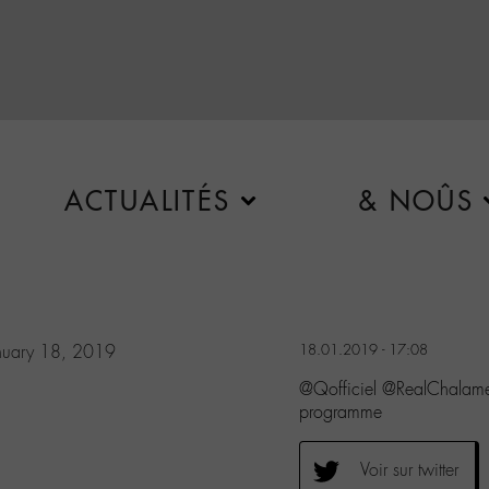
ACTUALITÉS
& NOÛS
nuary 18, 2019
18.01.2019 - 17:08
@Qofficiel @RealChalam
programme
Voir sur twitter