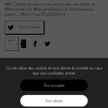
@M_Chedid sera en concert exclusif dans les studios de
@franceinter à la @Maisondelaradio le 29 Janvier pour
présen… https://t.co/BTqSDQVkHG
Voir sur twitter
0
Ce site utilise des cookies et vous donne le contrôle sur ceux
que vous souhaitez activer
Tout accepter
Tout refuser