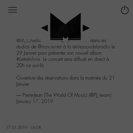
Afficher
Panneau de gestion des cookies
Labo
Connex
-
le
M-
menu
Aller
@M_Chedid
sera en concert exclusif dans les
au
studios de
@franceinter
à la
@Maisondelaradio
le
menu
29 Janvier pour présenter son nouvel album
Aller
#LettreInfinie
. Le concert sera diffusé en direct à
au
20h ce soir-là
contenu
Aller
Ouverture des réservations dans la matinée du 21
à
Janvier.
la
recherche
— Pierre-Jean (The World Of Music) (@PJ_twom)
January 17, 2019
17.01.2019 - 16:08