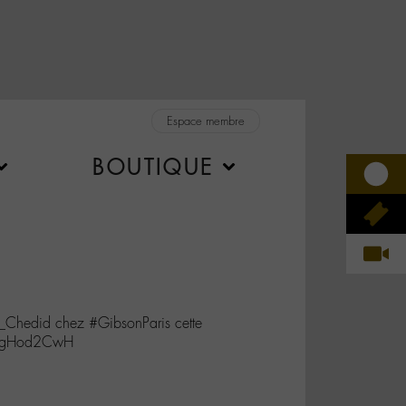
Espace membre
BOUTIQUE
M_Chedid chez #GibsonParis cette
/4PgHod2CwH