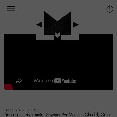
Afficher
Panneau de gestion des cookies
Labo
Connex
-
le
M-
menu
Aller
au
menu
Aller
au
contenu
Aller
à
la
recherche
16.01.2019 - 09:15
Yao after – Fatoumata Diawara, -M- Matthieu Chedid, Omar