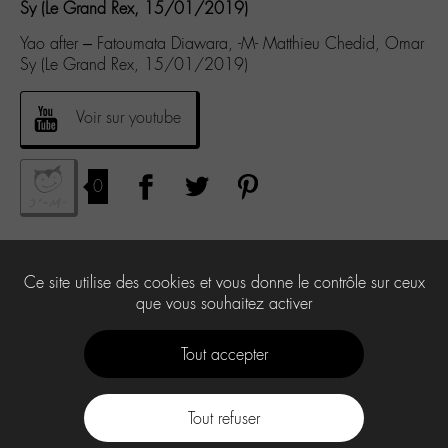
Sy (Le Grand Rex, 15/01/2019)
Yao after – Fatoumata Diawara, -M- Matthieu Chedid, Omar
Sy (Le Grand Rex, 15/01/2019)
Voir sur youtube
0
Ce site utilise des cookies et vous donne le contrôle sur ceux
que vous souhaitez activer
Tout accepter
Tout refuser