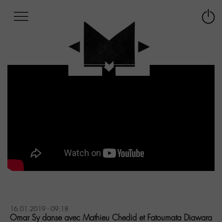
Afficher
Panneau de gestion des cookies
Labo
Connex
-
le
M-
menu
Aller
au
menu
Aller
au
contenu
Aller
à
la
recherche
16.01.2019 - 09:18
Omar Sy danse avec Mathieu Chedid et Fatoumata Diawara