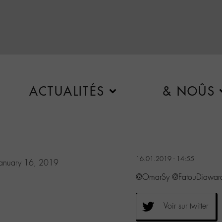
ACTUALITÉS
& NOÛS
16.01.2019 - 14:55
January 16, 2019
@OmarSy @FatouDiawara
Voir sur twitter