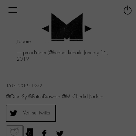
Afficher
Panneau de gestion des cookies
Labo
Connex
-
le
M-
menu
Aller
J’adore
au
menu
— proud’mom (@hedna_kebaili)
January 16,
Aller
2019
au
contenu
Aller
à
16.01.2019 - 13:52
la
recherche
@OmarSy @FatouDiawara @M_Chedid J’adore
Voir sur twitter
0