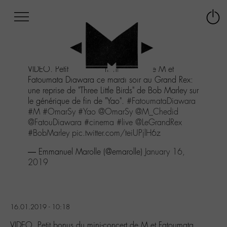
Afficher
Panneau de gestion des cookies
Labo
Connex
-
le
M-
menu
Aller
VIDEO. Petit bonus du mini-concert de M et
au
Fatoumata Diawara ce mardi soir au Grand Rex:
menu
une reprise de "Three Little Birds" de Bob Marley sur
Aller
le générique de fin de "Yao".
#FatoumataDiawara
au
#M
#OmarSy
#Yao
@OmarSy
@M_Chedid
contenu
@FatouDiawara
#cinema
#live
@LeGrandRex
Aller
#BobMarley
pic.twitter.com/teiUPjlH6z
à
la
— Emmanuel Marolle (@emarolle)
January 16,
recherche
2019
16.01.2019 - 10:18
VIDEO. Petit bonus du mini-concert de M et Fatoumata