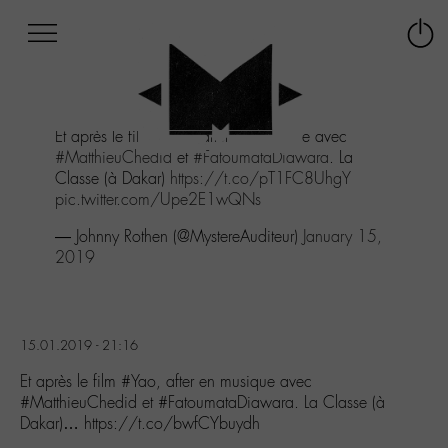
Afficher
Panneau de gestion des cookies
Labo
Connex
-
le
M-
menu
Aller
Et après le film
#Yao
, after en musique avec
au
#MatthieuChedid
et
#FatoumataDiawara
. La
menu
Classe (à Dakar)
https://t.co/pT1FC8UhgY
Aller
pic.twitter.com/Upe2E1wQNs
au
contenu
— Johnny Rothen (@MystereAuditeur)
January 15,
Aller
2019
à
la
recherche
15.01.2019 - 21:16
Et après le film #Yao, after en musique avec
#MatthieuChedid et #FatoumataDiawara. La Classe (à
Dakar)… https://t.co/bwfCYbuydh