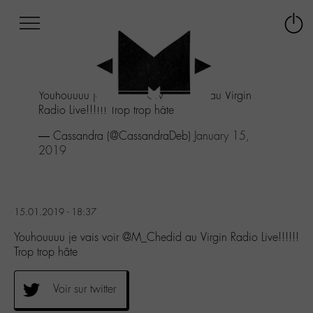
Afficher
Panneau de gestion des cookies
Labo
Connex
-
le
M-
menu
Aller
Youhouuuu je vais voir
@M_Chedid
au Virgin
au
Radio Live!!!!!! Trop trop hâte
menu
Aller
— Cassandra (@CassandraDeb)
January 15,
au
2019
contenu
Aller
à
la
15.01.2019 - 18:37
recherche
Youhouuuu je vais voir @M_Chedid au Virgin Radio Live!!!!!!
Trop trop hâte
Voir sur twitter