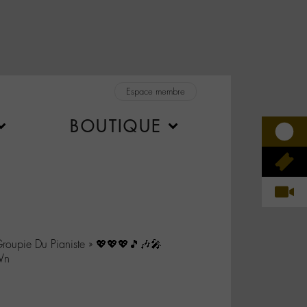
Espace membre
BOUTIQUE
oupie Du Pianiste » 💖💖💖🎵🎶🎤
Vn