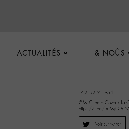
ACTUALITÉS
& NOÛS
14.01.2019 - 19:24
@M_Chedid Cover « La Gr
https://t.co/aaMj6OpN
Voir sur twitter