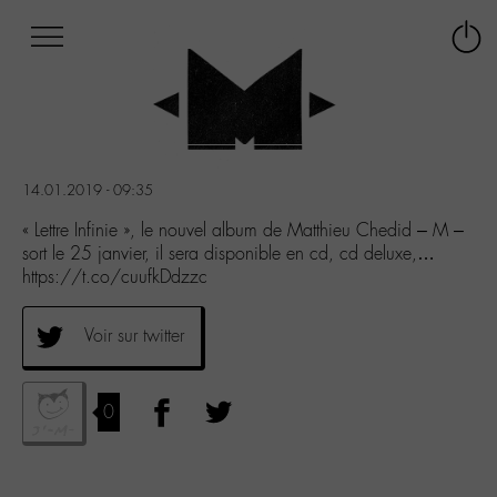
Afficher
Panneau de gestion des cookies
Labo
Connex
-
le
M-
menu
Aller
au
menu
14.01.2019 - 09:35
Aller
au
« Lettre Infinie », le nouvel album de Matthieu Chedid – M –
contenu
sort le 25 janvier, il sera disponible en cd, cd deluxe,…
Aller
https://t.co/cuufkDdzzc
à
la
Voir sur twitter
recherche
0