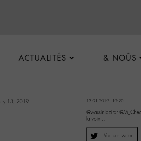
ACTUALITÉS
& NOÛS
ary 13, 2019
13.01.2019 - 19:20
@wassiniazirar @M_Chedi
la voix…
Voir sur twitter