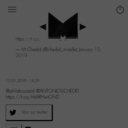
Afficher
Panneau de gestion des cookies
Labo
Connex
-
le
M-
menu
Aller
https://t.co/nb8RHwtOND
au
menu
— M.Chedid (@chedid_mireille)
January 13,
Aller
2019
au
contenu
Aller
à
13.01.2019 - 14:29
la
recherche
@philabouzeid @ANTONIOSCHEDID
https://t.co/nb8RHwtOND
Voir sur twitter