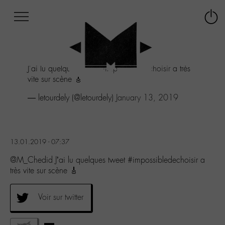
Afficher
Panneau de gestion des cookies
Labo
Connex
-
le
M-
menu
Aller
J'ai lu quelques tweet
#impossibledechoisir
a très
au
vite sur scène 🎸
menu
Aller
— letourdely (@letourdely)
January 13, 2019
au
contenu
Aller
à
13.01.2019 - 07:37
la
recherche
@M_Chedid J’ai lu quelques tweet #impossibledechoisir a
très vite sur scène 🎸
Voir sur twitter