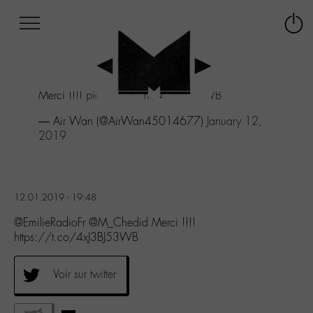
Afficher
Panneau de gestion des cookies
Labo
Connex
-
le
M-
menu
Aller
Merci !!!!
pic.twitter.com/4xJ3BJ53WB
au
menu
— Air Wan (@AirWan45014677)
January 12,
Aller
2019
au
contenu
Aller
à
12.01.2019 - 19:48
la
recherche
@EmilieRadioFr @M_Chedid Merci !!!!
https://t.co/4xJ3BJ53WB
Voir sur twitter