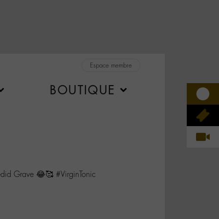
Espace membre
BOUTIQUE
id Grave 😂🥰 #VirginTonic