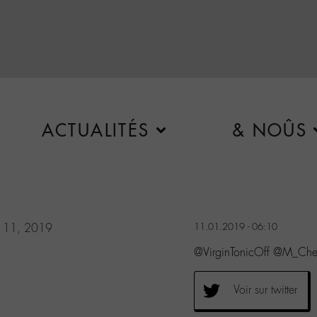
ACTUALITÉS
& NOÛS
y 11, 2019
11.01.2019 - 06:10
@VirginTonicOff @M_Ched
Voir sur twitter