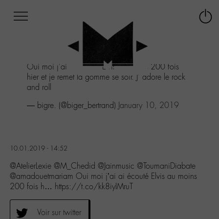
Afficher
Panneau de gestion des cookies
Labo
Connex
-
le
M-
menu
Aller
Oui moi j'ai ai écouté Elvis au moins 200 fois
au
hier et je remet la gomme se soir. J' adore le rock
menu
and roll
Aller
au
— bigre. (@biger_bertrand)
January 10, 2019
contenu
Aller
à
la
10.01.2019 - 14:52
recherche
@AtelierLexie @M_Chedid @Jainmusic @ToumaniDiabate
@amadouetmariam Oui moi j’ai ai écouté Elvis au moins
200 fois h… https://t.co/kk8iyIMruT
Voir sur twitter