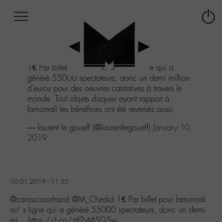
Afficher
Panneau de gestion des cookies
Labo
Connex
-
le
M-
menu
Aller
1€ Par billet pour lamomali air' s ligne qui a
au
généré 55000 spectateurs, donc un demi million
menu
d'euros pour des oeuvres caritatives à travers le
Aller
monde. Tout objets disques ayant rapport à
au
lamomali les bénéfices ont été reversés aussi.
contenu
Aller
— laurent le goueff (@laurentlegoueff)
January 10,
à
2019
la
recherche
10.01.2019 - 11:35
@caroscissorhand @M_Chedid 1€ Par billet pour lamomali
air’ s ligne qui a généré 55000 spectateurs, donc un demi
mi… https://t.co/ztJ2yM5G5w