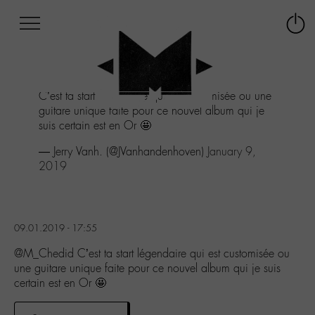
Afficher
Panneau de gestion des cookies
Labo
Connex
-
le
M-
menu
Aller
C’est ta start légendaire qui est customisée ou une
au
guitare unique faite pour ce nouvel album qui je
menu
suis certain est en Or 🤩
Aller
au
— Jerry Vanh. (@JVanhandenhoven)
January 9,
contenu
2019
Aller
à
la
recherche
09.01.2019 - 17:55
@M_Chedid C’est ta start légendaire qui est customisée ou
une guitare unique faite pour ce nouvel album qui je suis
certain est en Or 🤩