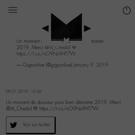
Afficher
Panneau de gestion des cookies
Labo
Connex
-
le
M-
menu
Aller
Un moment de douceur pour bien démarrer
au
2019. Merci
@M_Chedid
💛
menu
https://t.co/nO9Ns9HT7W
Aller
au
— Gigsonlive (@gigsonlive)
January 9, 2019
contenu
Aller
à
la
09.01.2019 - 15:26
recherche
Un moment de douceur pour bien démarrer 2019. Merci
@M_Chedid 💛 https://t.co/nO9Ns9HT7W
Voir sur twitter