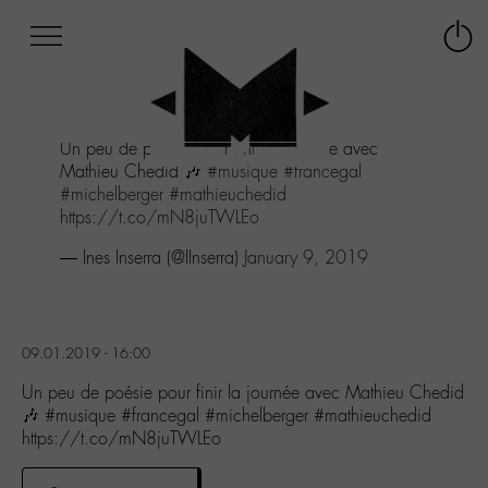
Afficher
Panneau de gestion des cookies
Labo
Connex
-
le
M-
menu
Aller
Un peu de poésie pour finir la journée avec
au
Mathieu Chedid 🎶
#musique
#francegal
menu
#michelberger
#mathieuchedid
Aller
https://t.co/mN8juTWLEo
au
contenu
— Ines Inserra (@IInserra)
January 9, 2019
Aller
à
la
recherche
09.01.2019 - 16:00
Un peu de poésie pour finir la journée avec Mathieu Chedid
🎶 #musique #francegal #michelberger #mathieuchedid
https://t.co/mN8juTWLEo