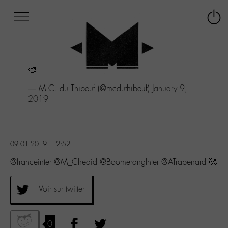
Afficher
Panneau de gestion des cookies
Labo
Connex
-
le
M-
menu
Aller
🥰
au
menu
— M.C. du Thibeuf (@mcduthibeuf)
January 9,
Aller
2019
au
contenu
Aller
à
09.01.2019 - 12:52
la
recherche
@franceinter @M_Chedid @BoomerangInter @ATrapenard 🥰
Voir sur twitter
0