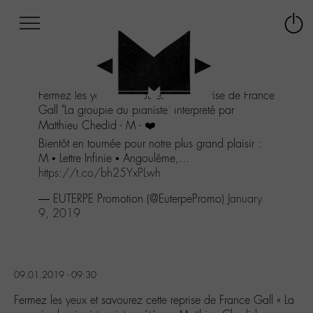
Afficher
Panneau de gestion des cookies
Labo
Connex
-
le
M-
menu
Aller
Fermez les yeux et savourez cette reprise de France
au
Gall "La groupie du pianiste" interprété par
menu
Matthieu Chedid - M - ❤️
Aller
au
Bientôt en tournée pour notre plus grand plaisir :
contenu
M • Lettre Infinie • Angoulême,...
Aller
https://t.co/bh25YxPLwh
à
— EUTERPE Promotion (@EuterpePromo)
January
la
9, 2019
recherche
09.01.2019 - 09:30
Fermez les yeux et savourez cette reprise de France Gall « La