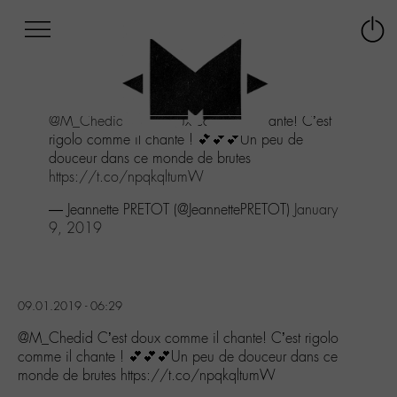
Afficher
Panneau de gestion des cookies
Labo
Connex
-
le
M-
menu
Aller
@M_Chedid
C’est doux comme il chante! C’est
au
rigolo comme il chante ! 💕💕💕Un peu de
menu
douceur dans ce monde de brutes
Aller
https://t.co/npqkqltumW
au
contenu
— Jeannette PRETOT (@JeannettePRETOT)
January
Aller
9, 2019
à
la
recherche
09.01.2019 - 06:29
@M_Chedid C’est doux comme il chante! C’est rigolo
comme il chante ! 💕💕💕Un peu de douceur dans ce
monde de brutes https://t.co/npqkqltumW