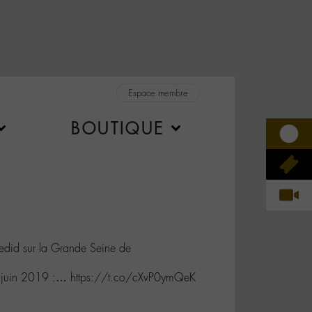
Espace membre
BOUTIQUE
did sur la Grande Seine de
8 juin 2019 :… https://t.co/cXvP0ymQeK