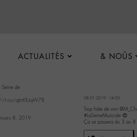
ACTUALITÉS
& NOÛS
 Seine de
08.01.2019 - 14:05
s://t.co/qJmKIUqW78
Trop hâte de voir @M_Che
#LaSeineMusicale 😍
anuary 8, 2019
Ça se passera du 3 au 