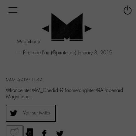
Afficher
Panneau de gestion des cookies
Labo
Connex
-
le
M-
menu
Aller
Magnifique .
au
menu
— Pirate de l'air (@pirate_air)
January 8, 2019
Aller
au
contenu
Aller
08.01.2019 - 11:42
à
la
@franceinter @M_Chedid @BoomerangInter @ATrapenard
recherche
Magnifique .
Voir sur twitter
0