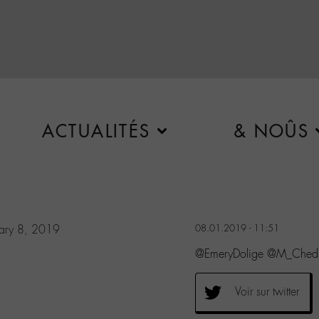
ACTUALITÉS
& NOÛS
uary 8, 2019
08.01.2019 - 11:51
@EmeryDolige @M_Chedi
Voir sur twitter