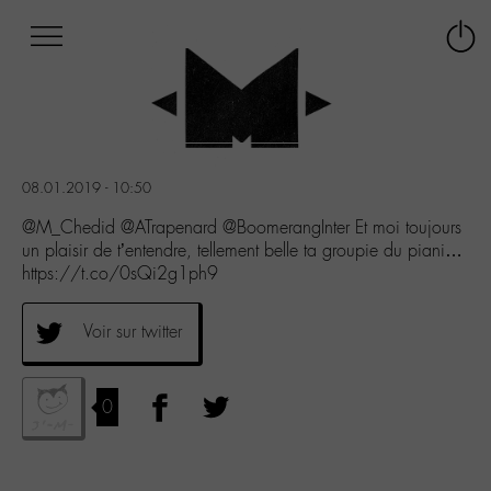
Afficher
Panneau de gestion des cookies
Labo
Connex
-
le
M-
menu
Aller
au
menu
08.01.2019 - 10:50
Aller
au
@M_Chedid @ATrapenard @BoomerangInter Et moi toujours
contenu
un plaisir de t’entendre, tellement belle ta groupie du piani…
Aller
https://t.co/0sQi2g1ph9
à
la
Voir sur twitter
recherche
0