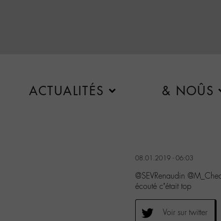
ACTUALITÉS
& NOÛS
08.01.2019 - 06:03
@SEVRenaudin @M_Chedid
écouté c’était top
Voir sur twitter