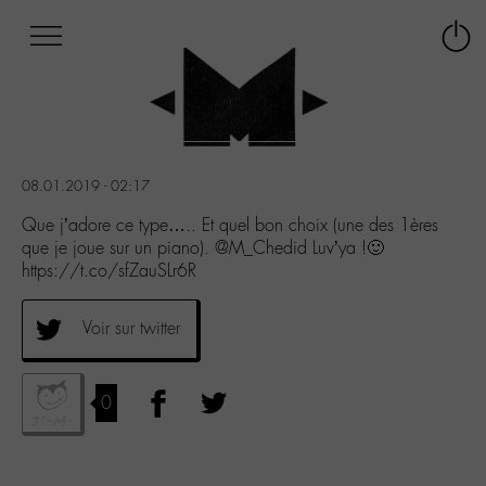
Afficher
Panneau de gestion des cookies
Labo
Connex
-
le
M-
menu
Aller
au
menu
08.01.2019 - 02:17
Aller
au
Que j’adore ce type….. Et quel bon choix (une des 1ères
contenu
que je joue sur un piano). @M_Chedid Luv’ya !🙂
Aller
https://t.co/sfZauSLr6R
à
la
Voir sur twitter
recherche
0