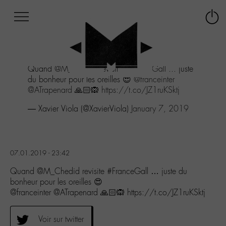
Afficher
Panneau de gestion des cookies
Labo
Connex
-
le
M-
menu
Aller
Quand
@M_Chedid
revisite
#FranceGall
... juste
au
du bonheur pour les oreilles 😍
@franceinter
menu
@ATrapenard
🙏🏻🙉
https://t.co/JZ1ruKSktj
Aller
au
— Xavier Viola (@XavierViola)
January 7, 2019
contenu
Aller
à
la
07.01.2019 - 23:42
recherche
Quand @M_Chedid revisite #FranceGall … juste du
bonheur pour les oreilles 😍
@franceinter @ATrapenard 🙏🏻🙉 https://t.co/JZ1ruKSktj
Voir sur twitter