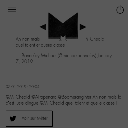
Afficher
Panneau de gestion des cookies
Labo
Connex
-
le
M-
menu
Aller
Ah non mais là c'est juste dingue
@M_Chedid
au
quel talent et quelle classe !
menu
Aller
— Bonnefoy Michael (@michaelbonnefoy)
January
au
7, 2019
contenu
Aller
à
la
07.01.2019 - 20:04
recherche
@M_Chedid @ATrapenard @BoomerangInter Ah non mais là
c’est juste dingue @M_Chedid quel talent et quelle classe !
Voir sur twitter