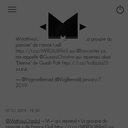
Afficher
Panneau de gestion des cookies
Labo
Connex
-
le
M-
menu
Aller
@MatthieuChedid
- M - qui reprend "La groupie du
au
pianiste" de France Gall
menu
https://t.co/MFRDiU89mS
sur
@franceinter
ça
Aller
me rappelle
@QueensChristine
qui reprenais alors
au
"Etienne" de Guesh Patti
https://t.co/fudbjzIaZ5
contenu
♪♪♫♫
Aller
à
— @VirginieBernad (@VirgBernad)
January 7,
la
2019
recherche
07.01.2019 - 19:30
@MatthieuChedid
– M – qui reprend « La groupie du
pianiste » de France Gall https://t.co/MFRDiU89mS sur