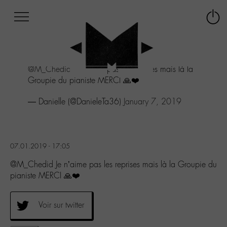
Afficher
Panneau de gestion des cookies
Labo
Connex
-
le
M-
menu
Aller
@M_Chedid
Je n’aime pas les reprises mais là la
au
Groupie du pianiste MERCI 🙏❤️
menu
Aller
— Danielle (@DanieleTa36)
January 7, 2019
au
contenu
Aller
à
la
07.01.2019 - 17:05
recherche
@M_Chedid Je n’aime pas les reprises mais là la Groupie du
pianiste MERCI 🙏❤️
Voir sur twitter