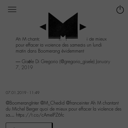
Afficher
Panneau de gestion des cookies
Labo
Connex
-
le
M-
menu
Aller
Ah M chantant du Michel Berger quoi de mieux
au
pour effacer la violence des samedis un lundi
menu
matin dans Boomerang évidemment
Aller
au
— Gisėle Di Gregorio (@gregorio_gisele)
January
contenu
7, 2019
Aller
à
la
recherche
07.01.2019 - 11:49
@BoomerangInter @M_Chedid @franceinter Ah M chantant
du Michel Berger quoi de mieux pour effacer la violence des
sa… https://t.co/cAmeIPZ6fc