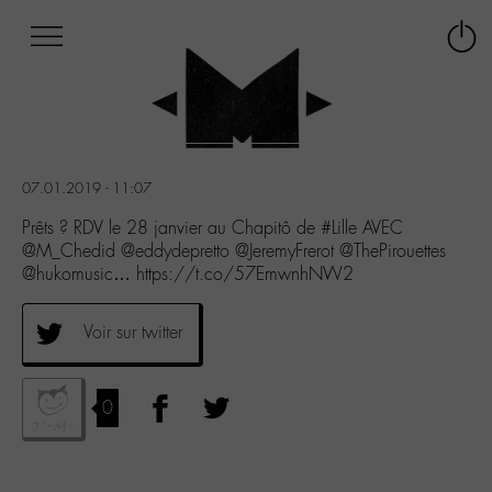
Afficher
Panneau de gestion des cookies
Labo
Connex
-
le
M-
menu
Aller
au
menu
07.01.2019 - 11:07
Aller
au
Prêts ? RDV le 28 janvier au Chapitô de #Lille AVEC
contenu
@M_Chedid @eddydepretto @JeremyFrerot @ThePirouettes
Aller
@hukomusic… https://t.co/57EmwnhNW2
à
la
Voir sur twitter
recherche
0