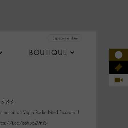
Espace membre
BOUTIQUE
 🎉🎉🎉
mmation du Virgin Radio Nord Picardie !!
https://t.co/coh5oZ9nsS