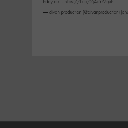
Eddy de...
https://t.co/2j4cYPZqxE
— divan production (@divanproduction)
Jan