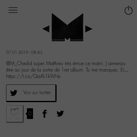
Afficher
Panneau de gestion des cookies
Labo
Connex
-
le
M-
menu
Aller
au
menu
07.01.2019 - 08:43
Aller
au
@M_Chedid super Matthieu très émue ce matin. J aimerais
contenu
être au jour de la sortie de 1ret album. Tu me manques. Et…
Aller
https://t.co/QaAL1k9iNx
à
la
Voir sur twitter
recherche
0