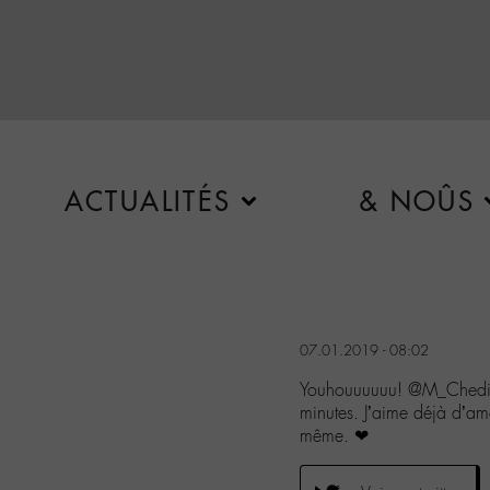
ACTUALITÉS
& NOÛS
07.01.2019 - 08:02
Youhouuuuuu! @M_Chedid
minutes. J’aime déjà d’am
même. ❤