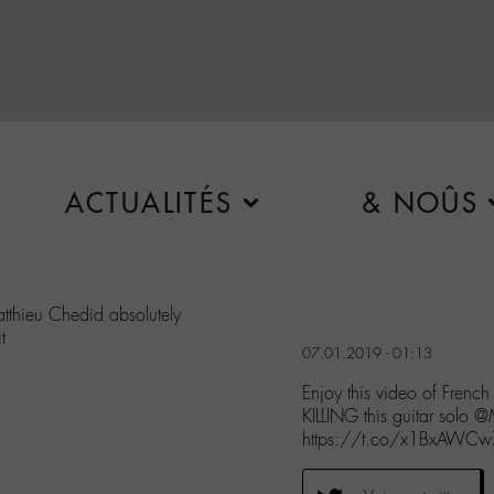
ACTUALITÉS
& NOÛS
atthieu Chedid absolutely
t
07.01.2019 - 01:13
Enjoy this video of French
KILLING this guitar solo 
https://t.co/x1BxAWC