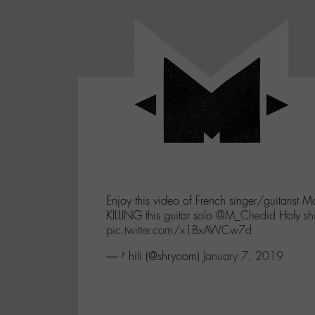
Panneau de gestion des cookies
LABO
-
Aller
Laboratoire
au
poétique
M-
menu
et
musical
Aller
autour
au
de
contenu
l'univers
Aller
de
-
à
M-
Enjoy this video of French singer/guitarist M
la
KILLING this guitar solo
@M_Chedid
Holy shi
recherche
pic.twitter.com/x1BxAWCw7d
— ⁷ hili (@shryoom)
January 7, 2019