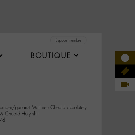
Espace membre
BOUTIQUE
 singer/guitarist Matthieu Chedid absolutely
@M_Chedid Holy shit
w7d