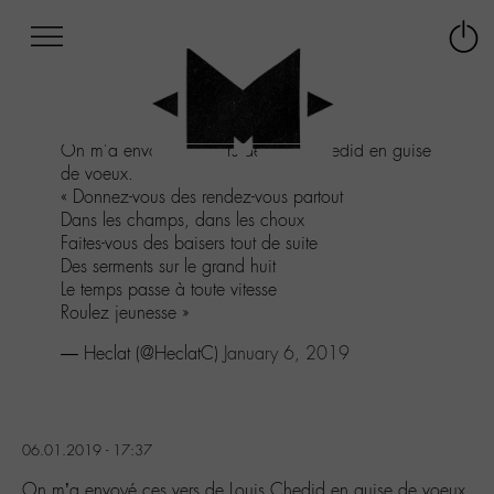
Afficher
Panneau de gestion des cookies
Labo
Connex
-
le
M-
menu
Aller
On m'a envoyé ces vers de Louis Chedid en guise
au
de voeux.
menu
« Donnez-vous des rendez-vous partout
Aller
Dans les champs, dans les choux
au
Faites-vous des baisers tout de suite
contenu
Des serments sur le grand huit
Aller
Le temps passe à toute vitesse
à
Roulez jeunesse »
la
recherche
— Heclat (@HeclatC)
January 6, 2019
06.01.2019 - 17:37
On m’a envoyé ces vers de Louis Chedid en guise de voeux.